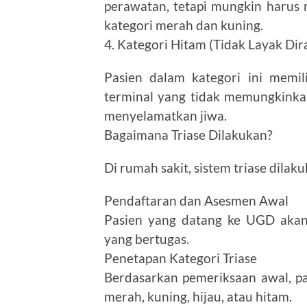
perawatan, tetapi mungkin harus
kategori merah dan kuning.
4. Kategori Hitam (Tidak Layak Dir
Pasien dalam kategori ini memil
terminal yang tidak memungkinka
menyelamatkan jiwa.
Bagaimana Triase Dilakukan?
Di rumah sakit, sistem triase dila
Pendaftaran dan Asesmen Awal
Pasien yang datang ke UGD akan 
yang bertugas.
Penetapan Kategori Triase
Berdasarkan pemeriksaan awal, pas
merah, kuning, hijau, atau hitam.