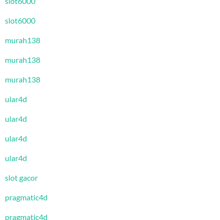
slot6000
slot6000
murah138
murah138
murah138
ular4d
ular4d
ular4d
ular4d
slot gacor
pragmatic4d
pragmatic4d