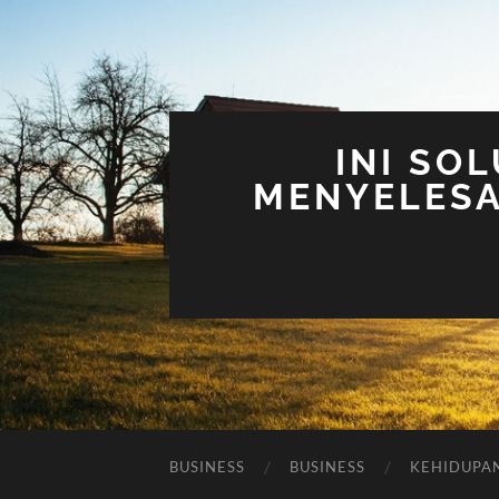
INI SO
MENYELESA
BUSINESS
BUSINESS
KEHIDUPA