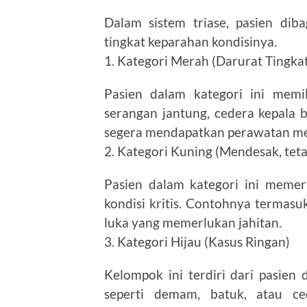
Dalam sistem triase, pasien dib
tingkat keparahan kondisinya.
1. Kategori Merah (Darurat Tingkat
Pasien dalam kategori ini memil
serangan jantung, cedera kepala 
segera mendapatkan perawatan me
2. Kategori Kuning (Mendesak, tet
Pasien dalam kategori ini memer
kondisi kritis. Contohnya termas
luka yang memerlukan jahitan.
3. Kategori Hijau (Kasus Ringan)
Kelompok ini terdiri dari pasien
seperti demam, batuk, atau c