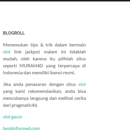
BLOGROLL
Menemukan tips & trik dalam bermain
slot
link jackpot malam ini tidaklah
mudah, oleh karena itu pilihlah situs
seperti MURAH4D yang terpercaya di
Indonesia dan memiliki lisensi resmi.
Jika anda penasaran dengan situs
slot
yang kami rekomendasikan, anda bisa
mencobanya langsung dan melihat cerita
dari pragmatic4d.
slot gacor
beskinformed.com