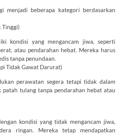
agi menjadi beberapa kategori berdasarkan
 Tinggi)
iki kondisi yang mengancam jiwa, seperti
berat, atau pendarahan hebat. Mereka harus
dis tanpa penundaan.
api Tidak Gawat Darurat)
lukan perawatan segera tetapi tidak dalam
uk patah tulang tanpa pendarahan hebat atau
 dengan kondisi yang tidak mengancam jiwa,
edera ringan. Mereka tetap mendapatkan