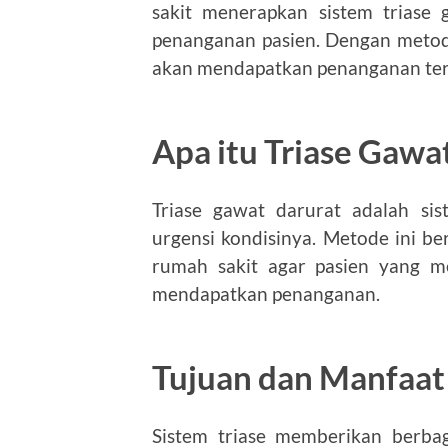
sakit menerapkan sistem triase 
penanganan pasien. Dengan metode 
akan mendapatkan penanganan terl
Apa itu Triase Gawa
Triase gawat darurat adalah sis
urgensi kondisinya. Metode ini 
rumah sakit agar pasien yang m
mendapatkan penanganan.
Tujuan dan Manfaat 
Sistem triase memberikan berbag