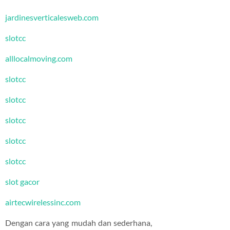
jardinesverticalesweb.com
slotcc
alllocalmoving.com
slotcc
slotcc
slotcc
slotcc
slotcc
slot gacor
airtecwirelessinc.com
Dengan cara yang mudah dan sederhana,