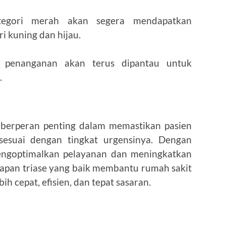
egori merah akan segera mendapatkan
i kuning dan hijau.
 penanganan akan terus dipantau untuk
.
t berperan penting dalam memastikan pasien
esuai dengan tingkat urgensinya. Dengan
mengoptimalkan pelayanan dan meningkatkan
rapan triase yang baik membantu rumah sakit
h cepat, efisien, dan tepat sasaran.