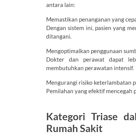
antara lain:
Memastikan penanganan yang cepat 
Dengan sistem ini, pasien yang m
ditangani.
Mengoptimalkan penggunaan sumb
Dokter dan perawat dapat leb
membutuhkan perawatan intensif.
Mengurangi risiko keterlambatan
Pemilahan yang efektif mencegah pa
Kategori Triase d
Rumah Sakit