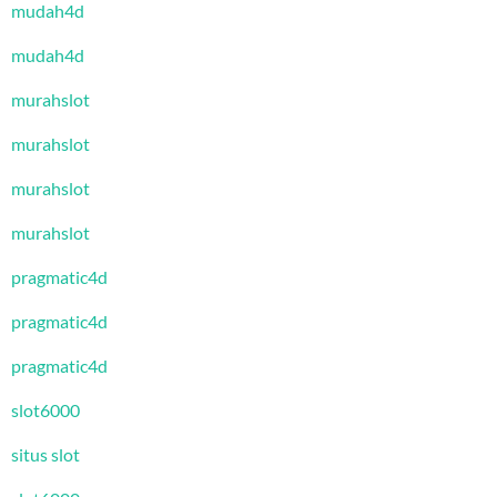
mudah4d
mudah4d
murahslot
murahslot
murahslot
murahslot
pragmatic4d
pragmatic4d
pragmatic4d
slot6000
situs slot