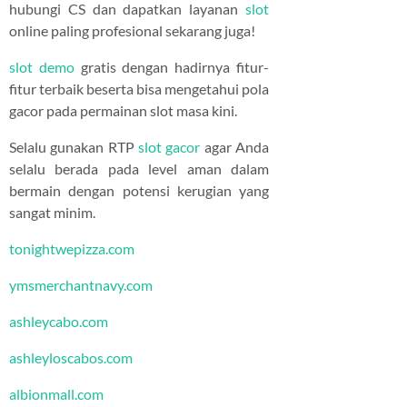
hubungi CS dan dapatkan layanan
slot
online paling profesional sekarang juga!
slot demo
gratis dengan hadirnya fitur-
fitur terbaik beserta bisa mengetahui pola
gacor pada permainan slot masa kini.
Selalu gunakan RTP
slot gacor
agar Anda
selalu berada pada level aman dalam
bermain dengan potensi kerugian yang
sangat minim.
tonightwepizza.com
ymsmerchantnavy.com
ashleycabo.com
ashleyloscabos.com
albionmall.com