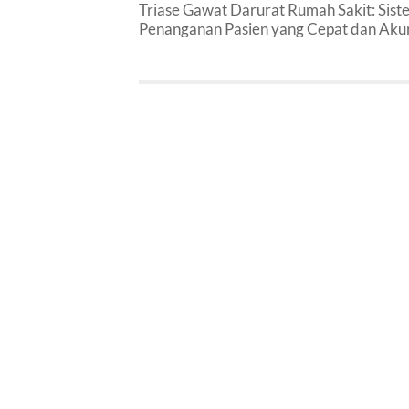
Triase Gawat Darurat Rumah Sakit: Sist
Penanganan Pasien yang Cepat dan Aku