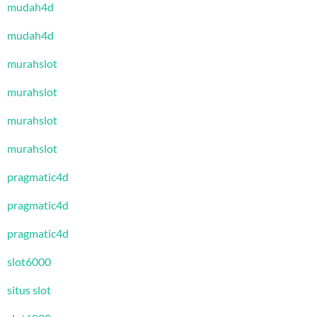
mudah4d
mudah4d
murahslot
murahslot
murahslot
murahslot
pragmatic4d
pragmatic4d
pragmatic4d
slot6000
situs slot