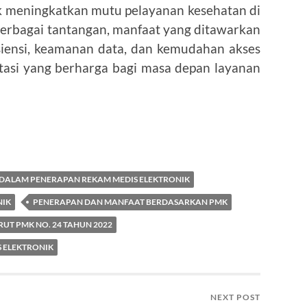
k meningkatkan mutu pelayanan kesehatan di
erbagai tantangan, manfaat yang ditawarkan
isiensi, keamanan data, dan kemudahan akses
stasi yang berharga bagi masa depan layanan
 DALAM PENERAPAN REKAM MEDIS ELEKTRONIK
NIK
PENERAPAN DAN MANFAAT BERDASARKAN PMK
UT PMK NO. 24 TAHUN 2022
 ELEKTRONIK
NEXT POST