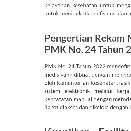
pelayanan kesehatan untuk menga
untuk meningkatkan efisiensi dan 
Pengertian Rekam 
PMK No. 24 Tahun 
PMK No. 24 Tahun 2022 mendefini
medis yang dibuat dengan menggu
oleh Kementerian Kesehatan, fasil
sistem elektronik melalui ker
pencatatan manual dengan metode d
dapat diakses dan dikelola dengan l