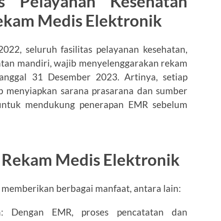
as Pelayanan Kesehatan
kam Medis Elektronik
22, seluruh fasilitas pelayanan kesehatan,
atan mandiri, wajib menyelenggarakan rekam
tanggal 31 Desember 2023. Artinya, setiap
jib menyiapkan sarana prasarana dan sumber
 untuk mendukung penerapan EMR sebelum
 Rekam Medis Elektronik
memberikan berbagai manfaat, antara lain:
nan: Dengan EMR, proses pencatatan dan