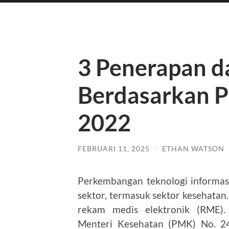
3 Penerapan d
Berdasarkan 
2022
FEBRUARI 11, 2025
/
ETHAN WATSON
Perkembangan teknologi informas
sektor, termasuk sektor kesehatan.
rekam medis elektronik (RME).
Menteri Kesehatan (PMK) No. 24