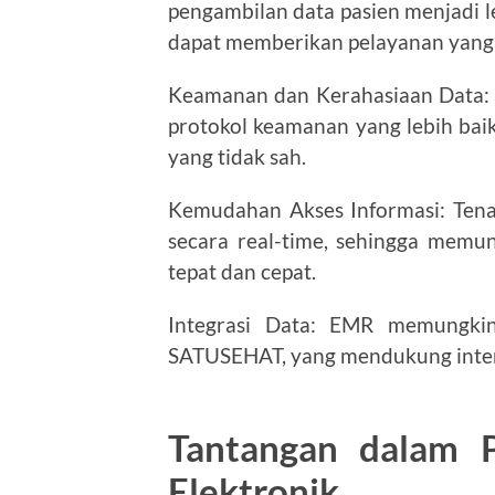
pengambilan data pasien menjadi l
dapat memberikan pelayanan yang l
Keamanan dan Kerahasiaan Data: 
protokol keamanan yang lebih baik,
yang tidak sah.
Kemudahan Akses Informasi: Tena
secara real-time, sehingga memu
tepat dan cepat.
Integrasi Data: EMR memungkink
SATUSEHAT, yang mendukung intero
Tantangan dalam 
Elektronik