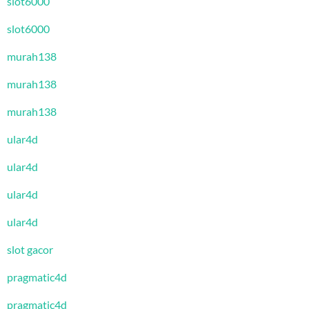
slot6000
slot6000
murah138
murah138
murah138
ular4d
ular4d
ular4d
ular4d
slot gacor
pragmatic4d
pragmatic4d