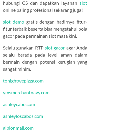
hubungi CS dan dapatkan layanan
slot
online paling profesional sekarang juga!
slot demo
gratis dengan hadirnya fitur-
fitur terbaik beserta bisa mengetahui pola
gacor pada permainan slot masa kini.
Selalu gunakan RTP
slot gacor
agar Anda
selalu berada pada level aman dalam
bermain dengan potensi kerugian yang
sangat minim.
tonightwepizza.com
ymsmerchantnavy.com
ashleycabo.com
ashleyloscabos.com
albionmall.com