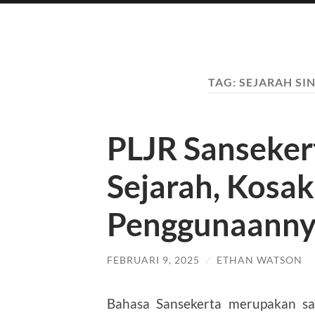
TAG:
SEJARAH SI
PLJR Sanseker
Sejarah, Kosak
Penggunaann
FEBRUARI 9, 2025
/
ETHAN WATSON
Bahasa Sansekerta merupakan sal