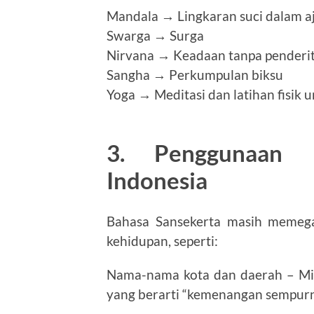
Mandala → Lingkaran suci dalam 
Swarga → Surga
Nirvana → Keadaan tanpa penderi
Sangha → Perkumpulan biksu
Yoga → Meditasi dan latihan fisik
3. Penggunaan 
Indonesia
Bahasa Sansekerta masih memega
kehidupan, seperti:
Nama-nama kota dan daerah – Misa
yang berarti “kemenangan sempurn