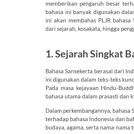
memberikan pengaruh besar terha
bahasa ini banyak digunakan dalam
ini akan membahas PLJR bahasa S
dari sejarah, kosakata, hingga pe
1. Sejarah Singkat 
Bahasa Sansekerta berasal dari Ind
ini digunakan dalam teks-teks ku
Pada masa kejayaan Hindu-Buddha
bahasa utama dalam prasasti dan ki
Dalam perkembangannya, bahasa S
terhadap bahasa Indonesia dan ba
budaya, agama, serta nama-nama t