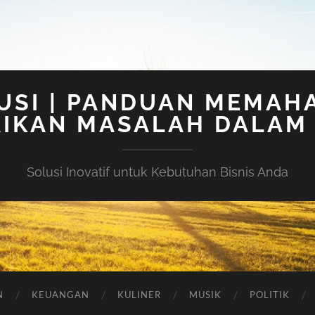
LUSI | PANDUAN MEMAH
IKAN MASALAH DALAM
Solusi Inovatif untuk Kebutuhan Bisnis Anda
N
KEUANGAN
KULINER
MUSIK
POLITIK