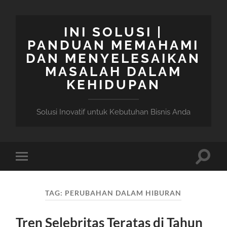
INI SOLUSI |
PANDUAN MEMAHAMI
DAN MENYELESAIKAN
MASALAH DALAM
KEHIDUPAN
Solusi Inovatif untuk Kebutuhan Bisnis Anda
Toggle
Toggle
search
mobile
field
menu
TAG:
PERUBAHAN DALAM HIBURAN
Tren Selebritas Teratas di Tahun