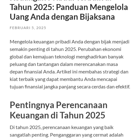
Tahun 2025: Panduan Mengelola
Uang Anda dengan Bijaksana
FEBRUARI 5, 2025
Mengelola keuangan pribadi Anda dengan bijak menjadi
semakin penting di tahun 2025. Perubahan ekonomi
global dan kemajuan teknologi menghadirkan banyak
peluang dan tantangan dalam merencanakan masa
depan finansial Anda. Artikel ini membahas strategi dan
kiat terbaik yang dapat membantu Anda mencapai
tujuan finansial jangka panjang secara cerdas dan efektif.
Pentingnya Perencanaan
Keuangan di Tahun 2025
Di tahun 2025, perencanaan keuangan yang baik
sangatlah penting. Penganggaran yang cermat adalah