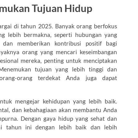
mukan Tujuan Hidup
argai di tahun 2025. Banyak orang berfokus
ng lebih bermakna, seperti hubungan yang
 dan memberikan kontribusi positif bagi
nyaknya orang yang mencari keseimbangan
fesional mereka, penting untuk menciptakan
 Menemukan tujuan yang lebih tinggi dan
rang-orang terdekat Anda juga dapat
ntuk mengejar kehidupan yang lebih baik.
mental, dan kebahagiaan akan membantu Anda
purna. Dengan gaya hidup yang sehat dan
i tahun ini dengan lebih baik dan lebih