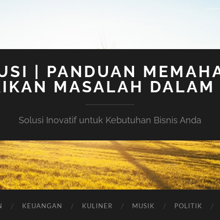
LUSI | PANDUAN MEMAH
IKAN MASALAH DALAM
Solusi Inovatif untuk Kebutuhan Bisnis Anda
N
KEUANGAN
KULINER
MUSIK
POLITIK