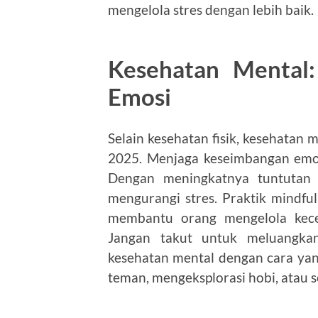
mengelola stres dengan lebih baik.
Kesehatan Mental
Emosi
Selain kesehatan fisik, kesehatan 
2025. Menjaga keseimbangan emos
Dengan meningkatnya tuntutan 
mengurangi stres. Praktik mindfu
membantu orang mengelola kece
Jangan takut untuk meluangka
kesehatan mental dengan cara ya
teman, mengeksplorasi hobi, atau s