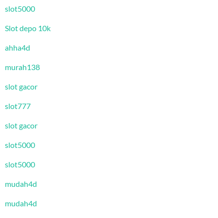
slot5000
Slot depo 10k
ahha4d
murah138
slot gacor
slot777
slot gacor
slot5000
slot5000
mudah4d
mudah4d