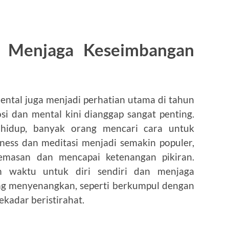
: Menjaga Keseimbangan
mental juga menjadi perhatian utama di tahun
i dan mental kini dianggap sangat penting.
hidup, banyak orang mencari cara untuk
lness dan meditasi menjadi semakin populer,
masan dan mencapai ketenangan pikiran.
n waktu untuk diri sendiri dan menjaga
ng menyenangkan, seperti berkumpul dengan
ekadar beristirahat.