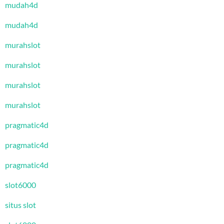
mudah4d
mudah4d
murahslot
murahslot
murahslot
murahslot
pragmatic4d
pragmatic4d
pragmatic4d
slot6000
situs slot