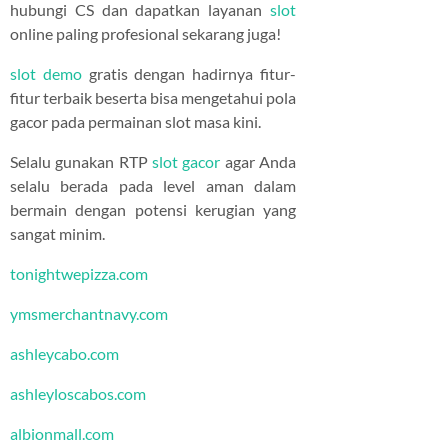
hubungi CS dan dapatkan layanan
slot
online paling profesional sekarang juga!
slot demo
gratis dengan hadirnya fitur-
fitur terbaik beserta bisa mengetahui pola
gacor pada permainan slot masa kini.
Selalu gunakan RTP
slot gacor
agar Anda
selalu berada pada level aman dalam
bermain dengan potensi kerugian yang
sangat minim.
tonightwepizza.com
ymsmerchantnavy.com
ashleycabo.com
ashleyloscabos.com
albionmall.com