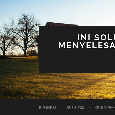
INI SO
MENYELESA
BUSINESS
BUSINESS
KEHIDUPA