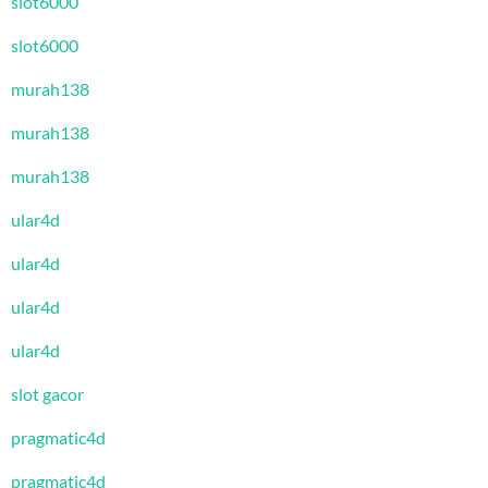
slot6000
slot6000
murah138
murah138
murah138
ular4d
ular4d
ular4d
ular4d
slot gacor
pragmatic4d
pragmatic4d