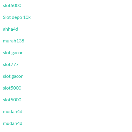
slot5000
Slot depo 10k
ahha4d
murah138
slot gacor
slot777
slot gacor
slot5000
slot5000
mudah4d
mudah4d