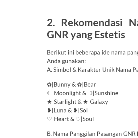
2. Rekomendasi N
GNR yang Estetis
Berikut ini beberapa ide nama pan
Anda gunakan:
A. Simbol & Karakter Unik Nama Pa
✿|Bunny & ✿|Bear
☾|Moonlight & ☽|Sunshine
★|Starlight & ★|Galaxy
❥|Luna & ❥|Sol
♡|Heart & ♡|Soul
B. Nama Panggilan Pasangan GNR