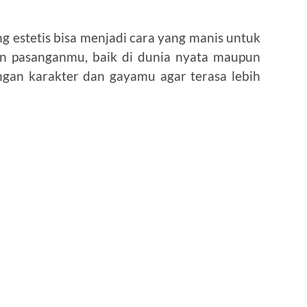
 estetis bisa menjadi cara yang manis untuk
 pasanganmu, baik di dunia nyata maupun
engan karakter dan gayamu agar terasa lebih