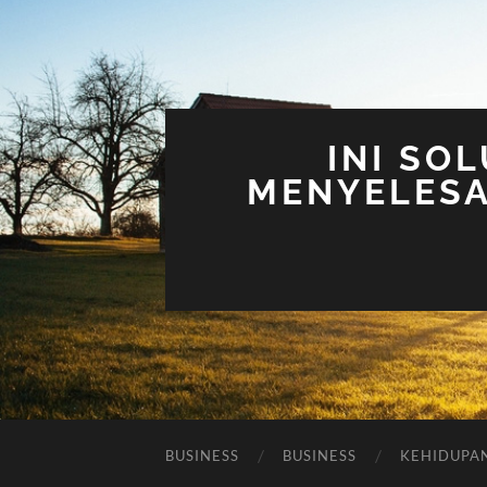
INI SO
MENYELESA
BUSINESS
BUSINESS
KEHIDUPA