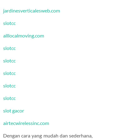
jardinesverticalesweb.com
slotcc
alllocalmoving.com
slotcc
slotcc
slotcc
slotcc
slotcc
slot gacor
airtecwirelessinc.com
Dengan cara yang mudah dan sederhana,