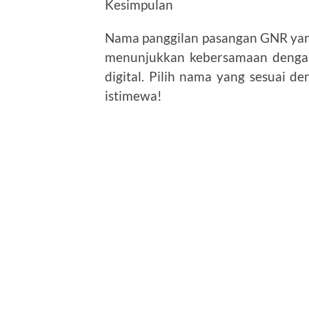
Kesimpulan
Nama panggilan pasangan GNR yang
menunjukkan kebersamaan dengan
digital. Pilih nama yang sesuai d
istimewa!