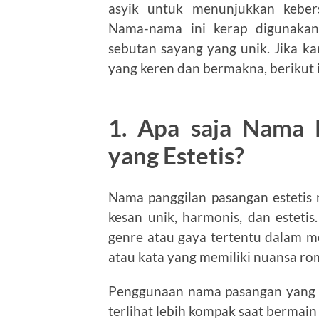
asyik untuk menunjukkan kebe
Nama-nama ini kerap digunakan
sebutan sayang yang unik. Jika k
yang keren dan bermakna, berikut 
1. Apa saja Nama 
yang Estetis?
Nama panggilan pasangan estetis
kesan unik, harmonis, dan estet
genre atau gaya tertentu dalam me
atau kata yang memiliki nuansa rom
Penggunaan nama pasangan yang 
terlihat lebih kompak saat bermain 